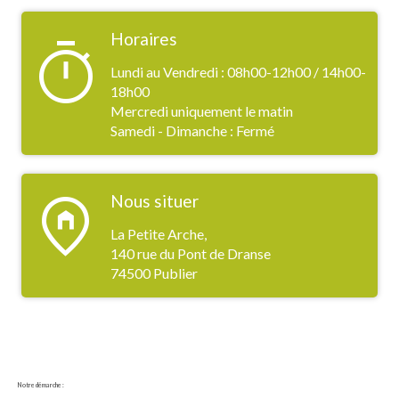
Horaires
timer
Lundi au Vendredi : 08h00-12h00 / 14h00-
18h00
Mercredi uniquement le matin
Samedi - Dimanche : Fermé
home_pin
Nous situer
La Petite Arche,
140 rue du Pont de Dranse
74500 Publier
Notre démarche :