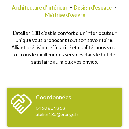
Architecture d'intérieur
-
Design d'espace
-
Maîtrise d'œuvre
L'atelier 13B c'est le confort d'un interlocuteur
unique vous proposant tout son savoir faire.
Alliant précision, efficacité et qualité, nous vous
offrons le meilleur des services dans le but de
satisfaire au mieux vos envies.
handshake
Coordonnées
04 50 81 93 53
atelier13b@orange.fr